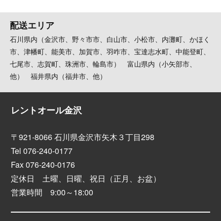
配送エリア
石川県内（金沢市、野々市市、白山市、小松市、内灘町、かほく
市、津幡町、能美市、加賀市、羽咋市、宝達志水町、中能登町、
七尾市、志賀町、珠洲市、輪島市） 富山県内（小矢部市、
他） 福井県内（福井市、他）
レントオール金沢
〒921-8066 石川県金沢市矢木３丁目298
Tel 076-240-0177
Fax 076-240-0176
定休日 土曜、日曜、祝日（正月、お盆）
営業時間 9:00～18:00