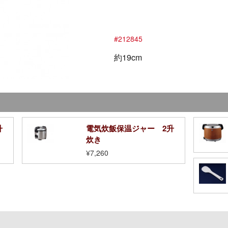
#212845
約19cm
升
電気炊飯保温ジャー 2升
炊き
¥7,260