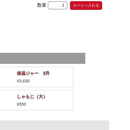
数量
保温ジャー 3升
¥3,630
しゃもじ（大）
¥550