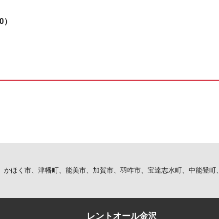
0）
）
、かほく市、津幡町、能美市、加賀市、羽咋市、宝達志水町、中能登町
レントオール金沢