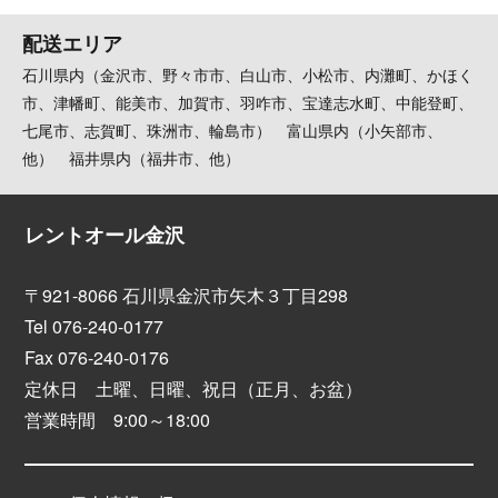
配送エリア
石川県内（金沢市、野々市市、白山市、小松市、内灘町、かほく
市、津幡町、能美市、加賀市、羽咋市、宝達志水町、中能登町、
七尾市、志賀町、珠洲市、輪島市） 富山県内（小矢部市、
他） 福井県内（福井市、他）
レントオール金沢
〒921-8066 石川県金沢市矢木３丁目298
Tel 076-240-0177
Fax 076-240-0176
定休日 土曜、日曜、祝日（正月、お盆）
営業時間 9:00～18:00