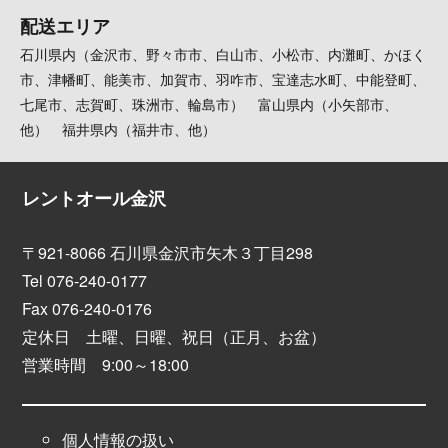
配送エリア
石川県内（金沢市、野々市市、白山市、小松市、内灘町、かほく
市、津幡町、能美市、加賀市、羽咋市、宝達志水町、中能登町、
七尾市、志賀町、珠洲市、輪島市） 富山県内（小矢部市、
他） 福井県内（福井市、他）
レントオール金沢
〒921-8066 石川県金沢市矢木３丁目298
Tel 076-240-0177
Fax 076-240-0176
定休日 土曜、日曜、祝日（正月、お盆）
営業時間 9:00～18:00
個人情報の扱い