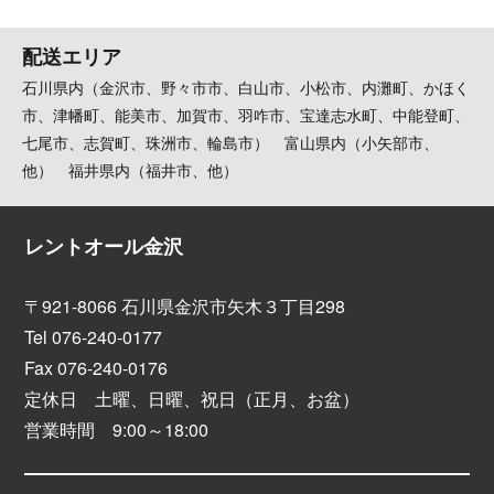
配送エリア
石川県内（金沢市、野々市市、白山市、小松市、内灘町、かほく
市、津幡町、能美市、加賀市、羽咋市、宝達志水町、中能登町、
七尾市、志賀町、珠洲市、輪島市） 富山県内（小矢部市、
他） 福井県内（福井市、他）
レントオール金沢
〒921-8066 石川県金沢市矢木３丁目298
Tel 076-240-0177
Fax 076-240-0176
定休日 土曜、日曜、祝日（正月、お盆）
営業時間 9:00～18:00