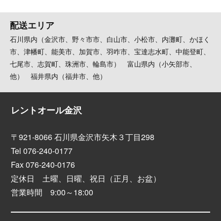
配送エリア
石川県内（金沢市、野々市市、白山市、小松市、内灘町、かほく
市、津幡町、能美市、加賀市、羽咋市、宝達志水町、中能登町、
七尾市、志賀町、珠洲市、輪島市） 富山県内（小矢部市、
他） 福井県内（福井市、他）
レントオール金沢
〒921-8066 石川県金沢市矢木３丁目298
Tel 076-240-0177
Fax 076-240-0176
定休日 土曜、日曜、祝日（正月、お盆）
営業時間 9:00～18:00