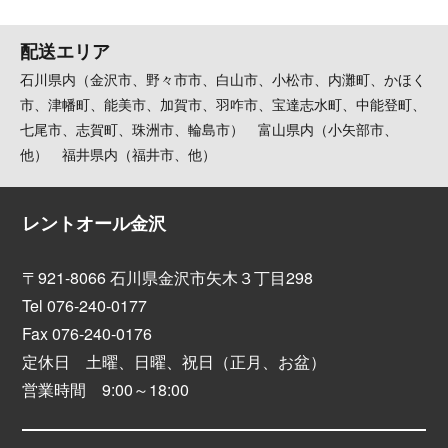
配送エリア
石川県内（金沢市、野々市市、白山市、小松市、内灘町、かほく
市、津幡町、能美市、加賀市、羽咋市、宝達志水町、中能登町、
七尾市、志賀町、珠洲市、輪島市） 富山県内（小矢部市、
他） 福井県内（福井市、他）
レントオール金沢
〒921-8066 石川県金沢市矢木３丁目298
Tel 076-240-0177
Fax 076-240-0176
定休日 土曜、日曜、祝日（正月、お盆）
営業時間 9:00～18:00