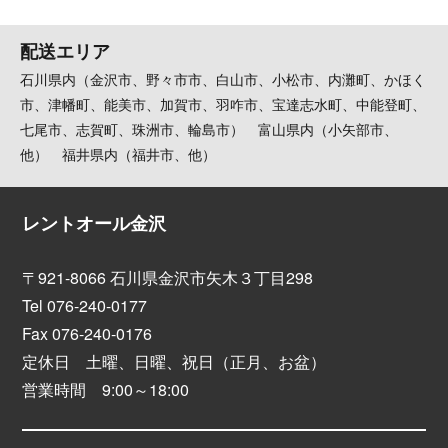
配送エリア
石川県内（金沢市、野々市市、白山市、小松市、内灘町、かほく
市、津幡町、能美市、加賀市、羽咋市、宝達志水町、中能登町、
七尾市、志賀町、珠洲市、輪島市） 富山県内（小矢部市、
他） 福井県内（福井市、他）
レントオール金沢
〒921-8066 石川県金沢市矢木３丁目298
Tel 076-240-0177
Fax 076-240-0176
定休日 土曜、日曜、祝日（正月、お盆）
営業時間 9:00～18:00