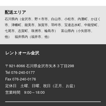
配送エリア
石川県内（金沢市、野々市市、白山市、小松市、内灘町、かほく
市、津幡町、能美市、加賀市、羽咋市、宝達志水町、中能登町、
七尾市、志賀町、珠洲市、輪島市） 富山県内（小矢部市、
他） 福井県内（福井市、他）
レントオール金沢
〒921-8066 石川県金沢市矢木３丁目298
Tel 076-240-0177
Fax 076-240-0176
定休日 土曜、日曜、祝日（正月、お盆）
営業時間 9:00～18:00