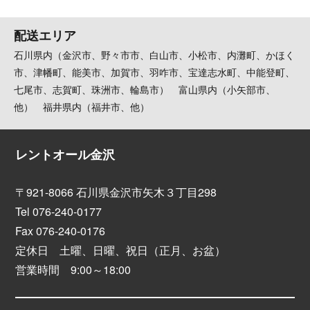
配送エリア
石川県内（金沢市、野々市市、白山市、小松市、内灘町、かほく
市、津幡町、能美市、加賀市、羽咋市、宝達志水町、中能登町、
七尾市、志賀町、珠洲市、輪島市） 富山県内（小矢部市、
他） 福井県内（福井市、他）
レントオール金沢
〒921-8066 石川県金沢市矢木３丁目298
Tel 076-240-0177
Fax 076-240-0176
定休日 土曜、日曜、祝日（正月、お盆）
営業時間 9:00～18:00