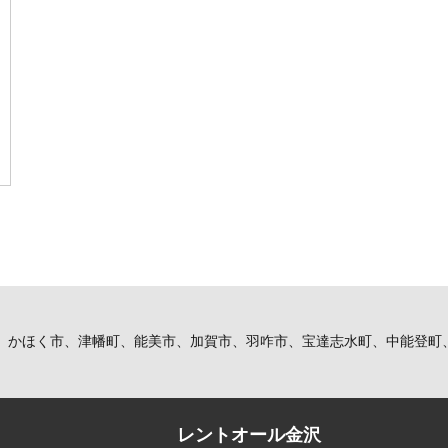
、かほく市、津幡町、能美市、加賀市、羽咋市、宝達志水町、中能登町
レントオール金沢