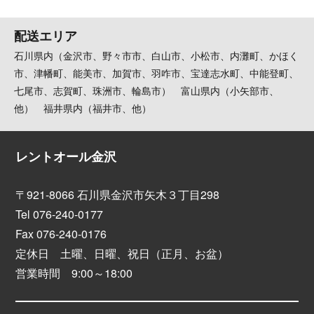
配送エリア
石川県内（金沢市、野々市市、白山市、小松市、内灘町、かほく
市、津幡町、能美市、加賀市、羽咋市、宝達志水町、中能登町、
七尾市、志賀町、珠洲市、輪島市） 富山県内（小矢部市、
他） 福井県内（福井市、他）
レントオール金沢
〒921-8066 石川県金沢市矢木３丁目298
Tel 076-240-0177
Fax 076-240-0176
定休日 土曜、日曜、祝日（正月、お盆）
営業時間 9:00～18:00