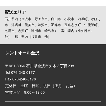
配送エリア
石川県内（金沢市、野々市市、白山市、小松市、内灘町、かほく
市、津幡町、能美市、加賀市、羽咋市、宝達志水町、中能登町、
七尾市、志賀町、珠洲市、輪島市） 富山県内（小矢部市、
他） 福井県内（福井市、他）
レントオール金沢
〒921-8066 石川県金沢市矢木３丁目298
Tel 076-240-0177
Fax 076-240-0176
定休日 土曜、日曜、祝日（正月、お盆）
営業時間 9:00～18:00