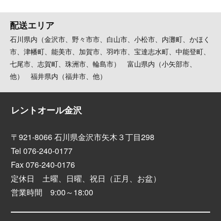
配送エリア
石川県内（金沢市、野々市市、白山市、小松市、内灘町、かほく
市、津幡町、能美市、加賀市、羽咋市、宝達志水町、中能登町、
七尾市、志賀町、珠洲市、輪島市） 富山県内（小矢部市、
他） 福井県内（福井市、他）
レントオール金沢
〒921-8066 石川県金沢市矢木３丁目298
Tel 076-240-0177
Fax 076-240-0176
定休日 土曜、日曜、祝日（正月、お盆）
営業時間 9:00～18:00