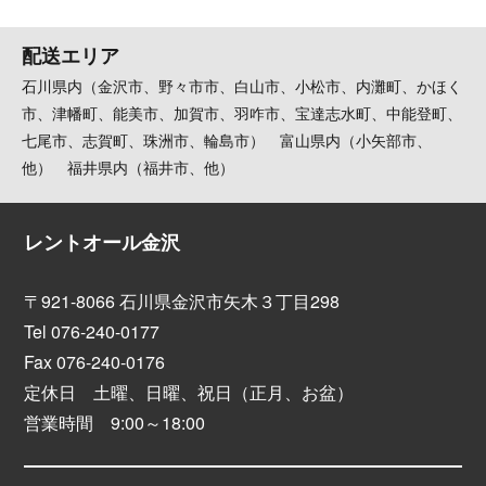
配送エリア
石川県内（金沢市、野々市市、白山市、小松市、内灘町、かほく
市、津幡町、能美市、加賀市、羽咋市、宝達志水町、中能登町、
七尾市、志賀町、珠洲市、輪島市） 富山県内（小矢部市、
他） 福井県内（福井市、他）
レントオール金沢
〒921-8066 石川県金沢市矢木３丁目298
Tel 076-240-0177
Fax 076-240-0176
定休日 土曜、日曜、祝日（正月、お盆）
営業時間 9:00～18:00