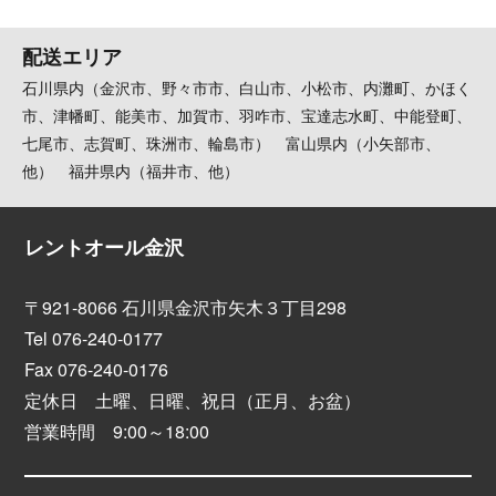
配送エリア
石川県内（金沢市、野々市市、白山市、小松市、内灘町、かほく
市、津幡町、能美市、加賀市、羽咋市、宝達志水町、中能登町、
七尾市、志賀町、珠洲市、輪島市） 富山県内（小矢部市、
他） 福井県内（福井市、他）
レントオール金沢
〒921-8066 石川県金沢市矢木３丁目298
Tel 076-240-0177
Fax 076-240-0176
定休日 土曜、日曜、祝日（正月、お盆）
営業時間 9:00～18:00