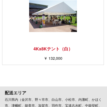
4Kx8Kテント（白）
￥ 132,000
配送エリア
石川県内（金沢市、野々市市、白山市、小松市、内灘町、かほく
市、津幡町、能美市、加賀市、羽咋市、宝達志水町、中能登町、