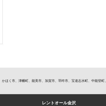
、かほく市、津幡町、能美市、加賀市、羽咋市、宝達志水町、中能登町
レントオール金沢