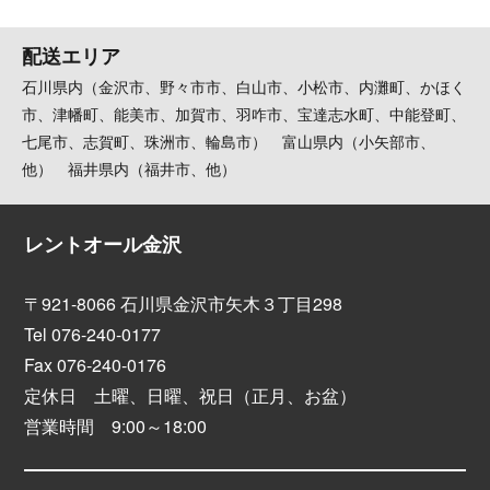
配送エリア
石川県内（金沢市、野々市市、白山市、小松市、内灘町、かほく
市、津幡町、能美市、加賀市、羽咋市、宝達志水町、中能登町、
七尾市、志賀町、珠洲市、輪島市） 富山県内（小矢部市、
他） 福井県内（福井市、他）
レントオール金沢
〒921-8066 石川県金沢市矢木３丁目298
Tel 076-240-0177
Fax 076-240-0176
定休日 土曜、日曜、祝日（正月、お盆）
営業時間 9:00～18:00