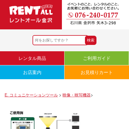
レンタル商品
ご利用ガイド
お店案内
お見積りカート
E. コミュニケーションツール
>
映像・映写機器
>