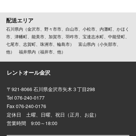
配送エリア
石川県内（金沢市、野々市市、白山市、小松市、内灘町、かほく
市、津幡町、能美市、加賀市、羽咋市、宝達志水町、中能登町、
七尾市、志賀町、珠洲市、輪島市） 富山県内（小矢部市、
他） 福井県内（福井市、他）
レントオール金沢
〒921-8066 石川県金沢市矢木３丁目298
Tel 076-240-0177
Fax 076-240-0176
定休日 土曜、日曜、祝日（正月、お盆）
営業時間 9:00～18:00