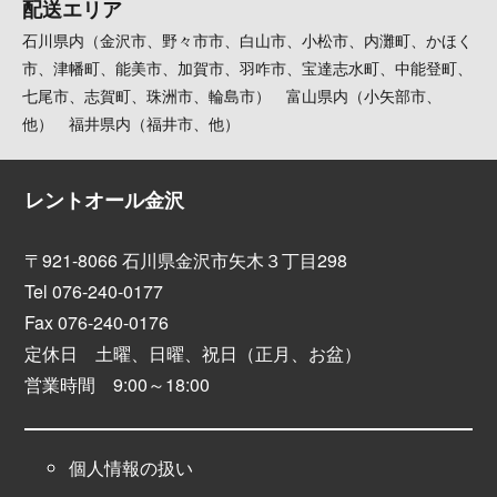
配送エリア
石川県内（金沢市、野々市市、白山市、小松市、内灘町、かほく
市、津幡町、能美市、加賀市、羽咋市、宝達志水町、中能登町、
七尾市、志賀町、珠洲市、輪島市） 富山県内（小矢部市、
他） 福井県内（福井市、他）
レントオール金沢
〒921-8066 石川県金沢市矢木３丁目298
Tel 076-240-0177
Fax 076-240-0176
定休日 土曜、日曜、祝日（正月、お盆）
営業時間 9:00～18:00
個人情報の扱い