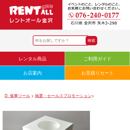
レンタル商品
ご利用ガイド
お店案内
お見積りカート
D. 催事ツール
>
抽選・セールスプロモーション
>