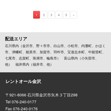
1
2
3
4
5
»
配送エリア
石川県内（金沢市、野々市市、白山市、小松市、内灘町、かほく
市、津幡町、能美市、加賀市、羽咋市、宝達志水町、中能登町、
七尾市、志賀町、珠洲市、輪島市） 富山県内（小矢部市、
他） 福井県内（福井市、他）
レントオール金沢
〒921-8066 石川県金沢市矢木３丁目298
Tel 076-240-0177
Fax 076-240-0176