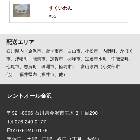
すくいわん
¥55
配送エリア
石川県内（金沢市、野々市市、白山市、小松市、内灘町、かほく
市、津幡町、能美市、加賀市、羽咋市、宝達志水町、中能登町、
七尾市、志賀町、珠洲市、輪島市） 富山県内（小矢部市、
他） 福井県内（福井市、他）
レントオール金沢
〒921-8066 石川県金沢市矢木３丁目298
Tel 076-240-0177
Fax 076-240-0176
定休日 土曜、日曜、祝日（正月、お盆）