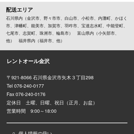
配送エリア
石川県内（金沢市、野々市市、白山市、小松市、内灘町、かほく
市、津幡町、能美市、加賀市、羽咋市、宝達志水町、中能登町、
七尾市、志賀町、珠洲市、輪島市） 富山県内（小矢部市、
他） 福井県内（福井市、他）
レントオール金沢
〒921-8066 石川県金沢市矢木３丁目298
Tel 076-240-0177
Fax 076-240-0176
定休日 土曜、日曜、祝日（正月、お盆）
営業時間 9:00～18:00
個人情報の扱い