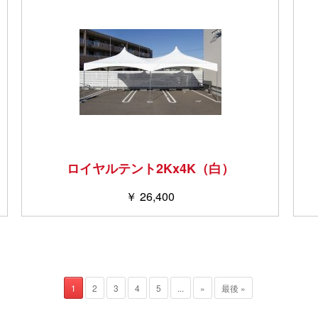
ロイヤルテント2Kx4K（白）
￥ 26,400
1
2
3
4
5
...
»
最後 »