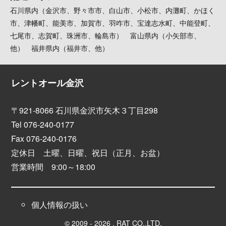
石川県内（金沢市、野々市市、白山市、小松市、内灘町、かほく
市、津幡町、能美市、加賀市、羽咋市、宝達志水町、中能登町、
七尾市、志賀町、珠洲市、輪島市） 富山県内（小矢部市、
他） 福井県内（福井市、他）
レントオール金沢
〒921-8066 石川県金沢市矢木３丁目298
Tel 076-240-0177
Fax 076-240-0176
定休日 土曜、日曜、祝日（正月、お盆）
営業時間 9:00～18:00
個人情報の扱い
© 2009 - 2026 , RAT CO.,LTD.