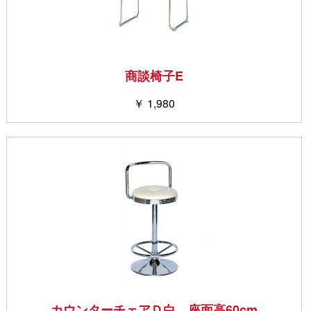
商談椅子E
￥ 1,980
カウンターチェアＤ白 座面高60cm