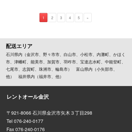
1
2
3
4
5
»
配送エリア
石川県内（金沢市、野々市市、白山市、小松市、内灘町、かほく
市、津幡町、能美市、加賀市、羽咋市、宝達志水町、中能登町、
七尾市、志賀町、珠洲市、輪島市） 富山県内（小矢部市、
他） 福井県内（福井市、他）
レントオール金沢
〒921-8066 石川県金沢市矢木３丁目298
Tel 076-240-0177
Fax 076-240-0176