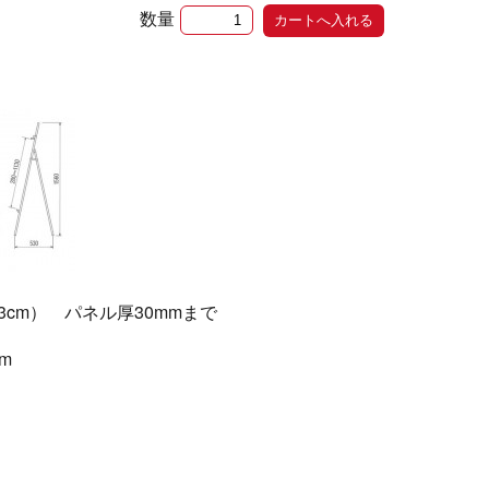
数量
03cm） パネル厚30mmまで
m