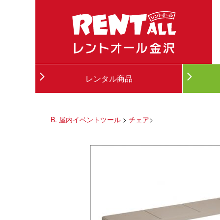
レンタル商品
B. 屋内イベントツール
>
チェア
>