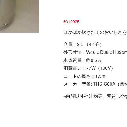
#312925
ほかほか炊きたてのおいしさを
容量：8Ｌ（4.4升）
外形寸法：W46ｘD38ｘH39c
本体質量：約6.5㎏
消費電力：77W（100V）
コードの長さ：1.5m
メーカー型番: THS-C80A
※白飯以外や汁物等、変質しや