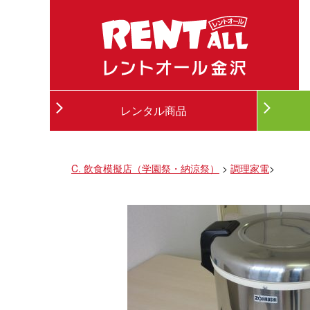
レンタル商品
C. 飲食模擬店（学園祭・納涼祭）
>
調理家電
>