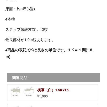
床面：約3坪(6畳)
4本柱
ステップ敷設枚数：42枚
最長部材が1.9m程あります。
※商品の表記でKは長さの単位です。１K＝１間(1.8
ｍ)
関連商品
横幕（白）1.5Kx1K
¥1,980