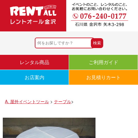
レンタル商品
ご利用ガイド
お店案内
お見積りカート
A. 屋外イベントツール
>
テーブル
>