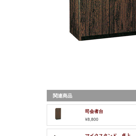
関連商品
司会者台
¥8,800
マイクスタンド 卓上