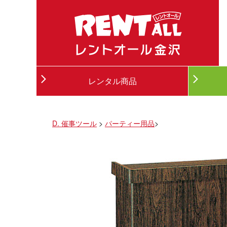
レンタル商品
D. 催事ツール
>
パーティー用品
>