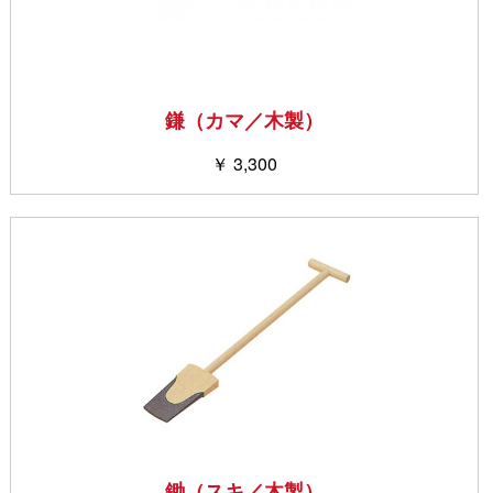
鎌（カマ／木製）
￥ 3,300
鋤（スキ／木製）