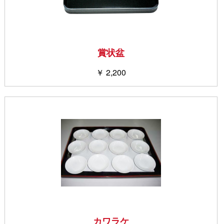
賞状盆
￥ 2,200
カワラケ