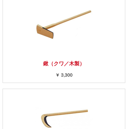
鍬（クワ／木製）
￥ 3,300