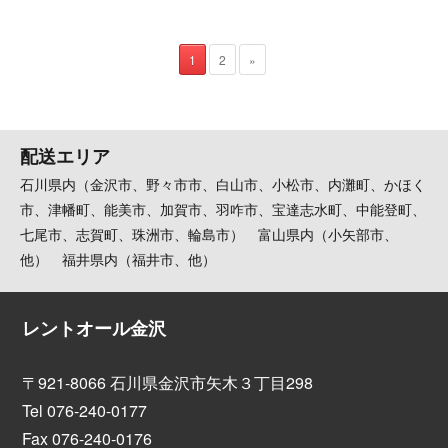
1
2
»
配送エリア
石川県内（金沢市、野々市市、白山市、小松市、内灘町、かほく
市、津幡町、能美市、加賀市、羽咋市、宝達志水町、中能登町、
七尾市、志賀町、珠洲市、輪島市） 富山県内（小矢部市、
他） 福井県内（福井市、他）
レントオール金沢
〒921-8066 石川県金沢市矢木３丁目298
Tel 076-240-0177
Fax 076-240-0176