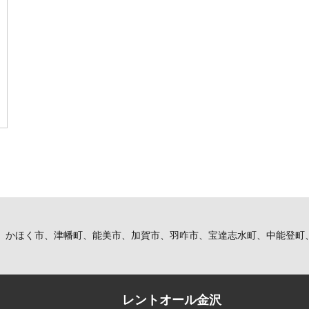
、かほく市、津幡町、能美市、加賀市、羽咋市、宝達志水町、中能登町
レントオール金沢