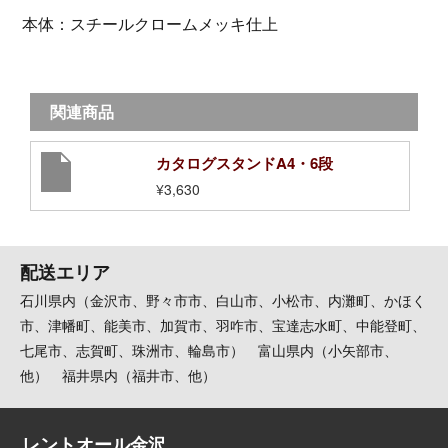
本体：スチールクロームメッキ仕上
関連商品
カタログスタンドA4・6段
¥3,630
配送エリア
石川県内（金沢市、野々市市、白山市、小松市、内灘町、かほく
市、津幡町、能美市、加賀市、羽咋市、宝達志水町、中能登町、
七尾市、志賀町、珠洲市、輪島市） 富山県内（小矢部市、
他） 福井県内（福井市、他）
レントオール金沢