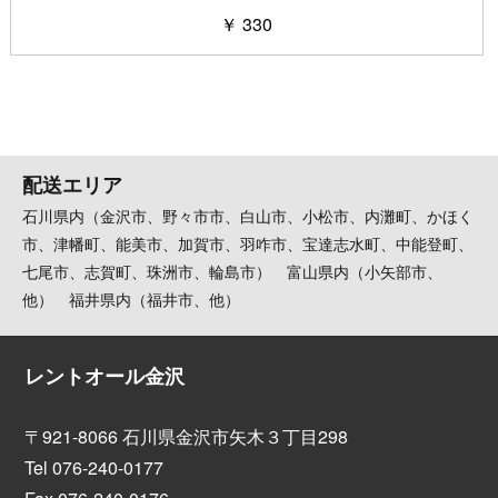
￥ 330
配送エリア
石川県内（金沢市、野々市市、白山市、小松市、内灘町、かほく
市、津幡町、能美市、加賀市、羽咋市、宝達志水町、中能登町、
七尾市、志賀町、珠洲市、輪島市） 富山県内（小矢部市、
他） 福井県内（福井市、他）
レントオール金沢
〒921-8066 石川県金沢市矢木３丁目298
Tel 076-240-0177