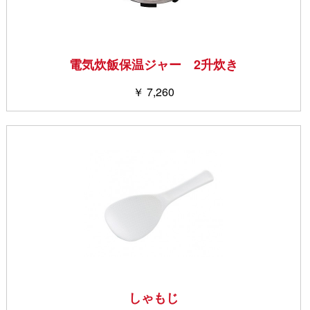
電気炊飯保温ジャー 2升炊き
￥ 7,260
しゃもじ